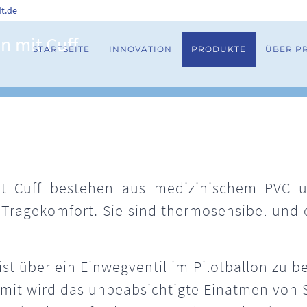
t.de
 mit Cuff
STARTSEITE
INNOVATION
PRODUKTE
ÜBER P
 Cuff bestehen aus medizinischem PVC un
Tragekomfort. Sie sind thermosensibel und 
t über ein Einwegventil im Pilotballon zu be
mit wird das unbeabsichtigte Einatmen von S