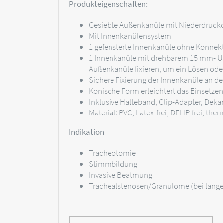
Produkteigenschaften:
Gesiebte Außenkanüle mit Niederdruckcu
Mit Innenkanülensystem
1 gefensterte Innenkanüle ohne Konnekt
1 Innenkanüle mit drehbarem 15 mm- Un
Außenkanüle fixieren, um ein Lösen ode
Sichere Fixierung der Innenkanüle an d
Konische Form erleichtert das Einsetzen
Inklusive Halteband, Clip-Adapter, Deka
Material: PVC, Latex-frei, DEHP-frei, the
Indikation
Tracheotomie
Stimmbildung
Invasive Beatmung
Trachealstenosen/Granulome (bei lange