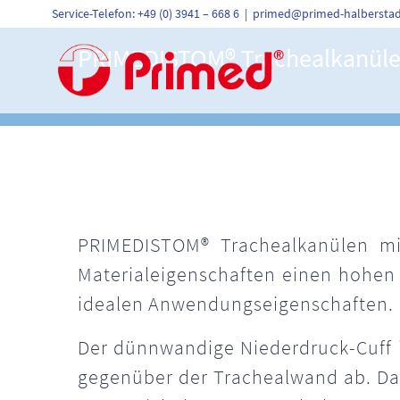
Skip
Service-Telefon: +49 (0) 3941 – 668 6
|
primed@primed-halberstad
to
content
PRIMEDISTOM® Trachealkanülen
PRIMEDISTOM® Trachealkanülen mit
Materialeigenschaften einen hohen 
idealen Anwendungseigenschaften.
Der dünnwandige Niederdruck-Cuff is
gegenüber der Trachealwand ab. Da