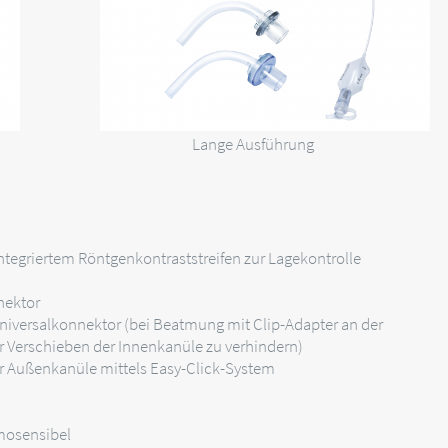
Lange Ausführung
tegriertem Röntgenkontraststreifen zur Lagekontrolle
nektor
iversalkonnektor (bei Beatmung mit Clip-Adapter an der
r Verschieben der Innenkanüle zu verhindern)
er Außenkanüle mittels Easy-Click-System
rmosensibel