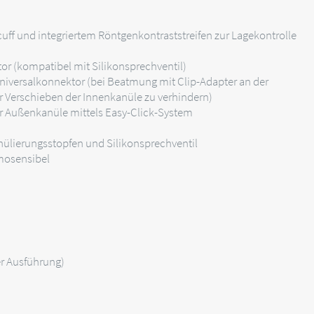
ff und integriertem Röntgenkontraststreifen zur Lagekontrolle
or (kompatibel mit Silikonsprechventil)
iversalkonnektor (bei Beatmung mit Clip-Adapter an der
r Verschieben der Innenkanüle zu verhindern)
er Außenkanüle mittels Easy-Click-System
nülierungsstopfen und Silikonsprechventil
rmosensibel
r Ausführung)