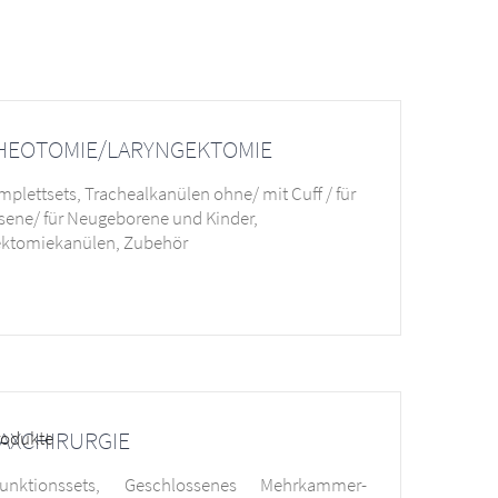
HEOTOMIE/LARYNGEKTOMIE
plettsets, Trachealkanülen ohne/ mit Cuff / für
ene/ für Neugeborene und Kinder,
ektomiekanülen, Zubehör
AXCHIRURGIE
punktionssets, Geschlossenes Mehrkammer-