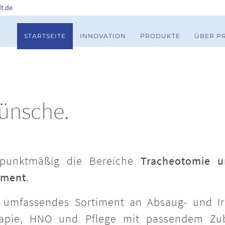
t.de
STARTSEITE
INNOVATION
PRODUKTE
ÜBER P
Wünsche.
erpunktmäßig die Bereiche
Tracheotomie u
ement
.
 umfassendes Sortiment an Absaug- und Ir
erapie, HNO und Pflege mit passendem Zub