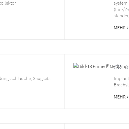
ollektor
system
(Ein-/Z
ständer
MEHR
GOLD
dungsschläuche, Saugsets
Implan
Brachyt
MEHR