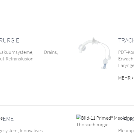
RURGIE
TRAC
kuumsysteme, Drains,
PDT-Kom
ut-Retransfusion
Erwachs
Laryng
MEHR
STEME
THOR
esystem, Innovatives
Pleura