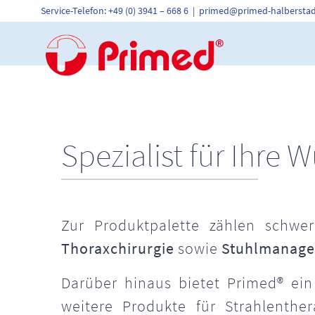
Skip
Service-Telefon: +49 (0) 3941 – 668 6
|
primed@primed-halberstad
to
content
Spezialist für Ihre 
Zur Produktpalette zählen schw
Thoraxchirurgie
sowie
Stuhlmanag
Darüber hinaus bietet Primed® ein
weitere Produkte für Strahlenth