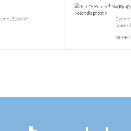
E
KOLO
steme , Zubehör
Darmr
Spezial
MEHR