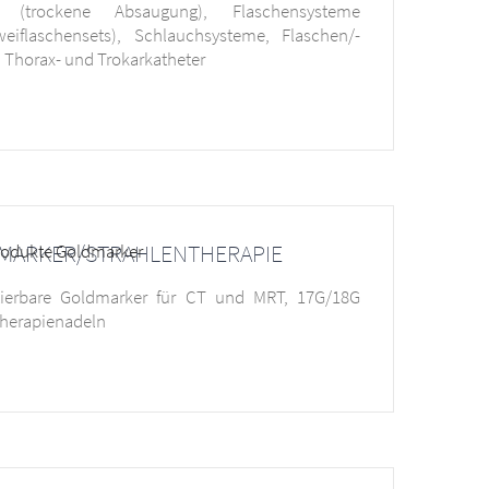
 (trockene Absaugung), Flaschensysteme
weiflaschensets), Schlauchsysteme, Flaschen/-
, Thorax- und Trokarkatheter
MARKER/STRAHLENTHERAPIE
tierbare Goldmarker für CT und MRT, 17G/18G
herapienadeln