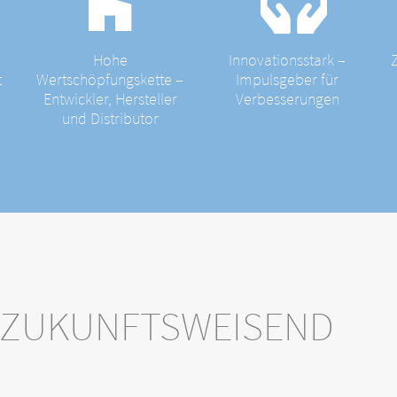
Hohe
Innovationsstark –
t
Wertschöpfungskette –
Impulsgeber für
Entwickler, Hersteller
Verbesserungen
und Distributor
 ZUKUNFTSWEISEND