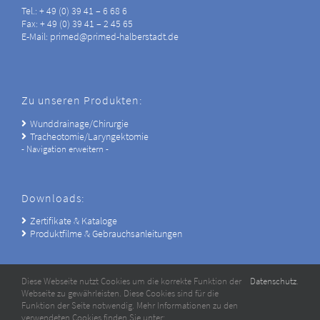
Tel.: + 49 (0) 39 41 – 6 68 6
Fax: + 49 (0) 39 41 – 2 45 65
E-Mail: primed@primed-halberstadt.de
Zu unseren Produkten:
Wunddrainage/Chirurgie
Tracheotomie/Laryngektomie
- Navigation erweitern -
Downloads:
Zertifikate & Kataloge
Produktfilme & Gebrauchsanleitungen
Diese Webseite nutzt Cookies um die korrekte Funktion der
Datenschutz
.
Webseite zu gewährleisten. Diese Cookies sind für die
Funktion der Seite notwendig. Mehr Informationen zu den
verwendeten Cookies finden Sie unter: