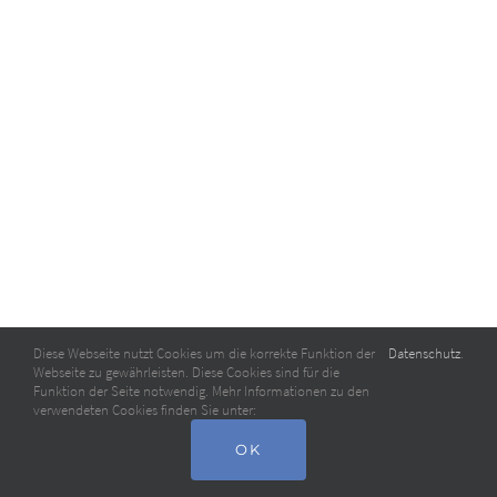
Diese Webseite nutzt Cookies um die korrekte Funktion der
Datenschutz
.
Webseite zu gewährleisten. Diese Cookies sind für die
Funktion der Seite notwendig. Mehr Informationen zu den
verwendeten Cookies finden Sie unter:
OK