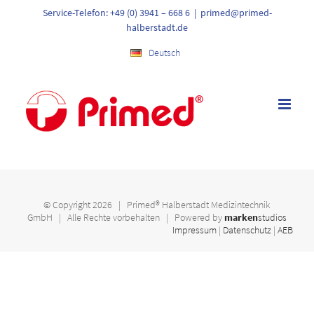
Skip
Service-Telefon: +49 (0) 3941 – 668 6
|
primed@primed-
to
halberstadt.de
content
Deutsch
© Copyright
2026 | Primed® Halberstadt Medizintechnik
GmbH | Alle Rechte vorbehalten | Powered by
marken
studios
Impressum
|
Datenschutz
|
AEB